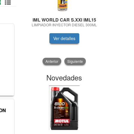
IML WORLD CAR S.XXI IML15
MANN
LIMPIADOR INYECTOR DIESEL 300ML
LIQUIDO D
Ver detalles
V
Anterior
Siguiente
Novedades
ON