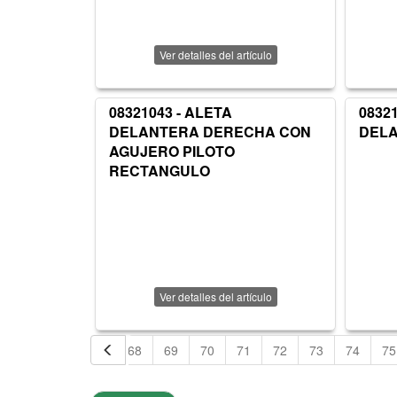
Ver detalles del artículo
08321043 - ALETA
0832
DELANTERA DERECHA CON
DEL
AGUJERO PILOTO
RECTANGULO
Ver detalles del artículo
65
66
67
68
69
70
71
72
73
74
75