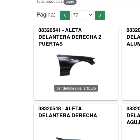
Total productos
2439
Página:
08320541 - ALETA
0832
DELANTERA DERECHA 2
DEL
PUERTAS
ALUM
Ver detalles del artículo
08320548 - ALETA
0832
DELANTERA DERECHA
DEL
AGUJ