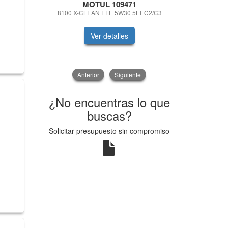
MOTUL 109471
VIKA
8100 X-CLEAN EFE 5W30 5LT C2/C3
RETROV
Ver detalles
V
Anterior
Siguiente
¿No encuentras lo que
buscas?
Solicitar presupuesto sin compromiso