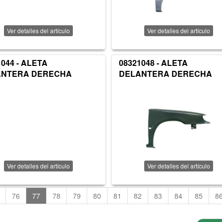
Ver detalles del artículo
Ver detalles del artículo
1044 - ALETA
08321048 - ALETA
ANTERA DERECHA
DELANTERA DERECHA
Ver detalles del artículo
Ver detalles del artículo
76
77
78
79
80
81
82
83
84
85
8