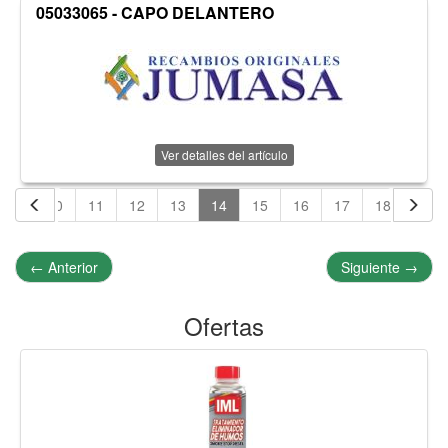
05033065 - CAPO DELANTERO
Ver detalles del artículo
9
10
11
12
13
14
15
16
17
18
19
←
Anterior
Siguiente
→
Ofertas