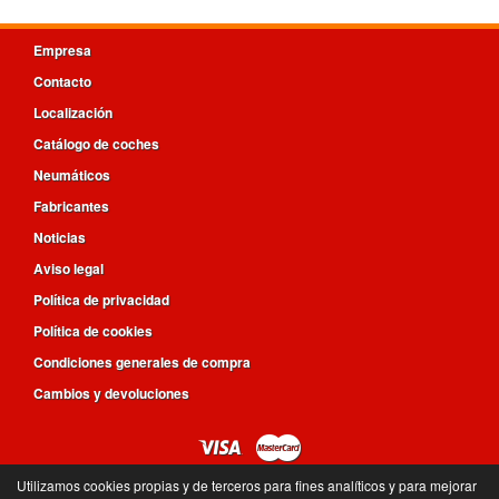
Empresa
Contacto
Localización
Catálogo de coches
Neumáticos
Fabricantes
Noticias
Aviso legal
Política de privacidad
Política de cookies
Condiciones generales de compra
Cambios y devoluciones
Utilizamos cookies propias y de terceros para fines analíticos y para mejorar
96 360 64 00