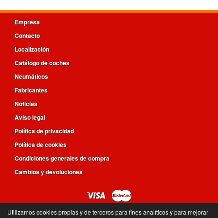
Empresa
Contacto
Localización
Catálogo de coches
Neumáticos
Fabricantes
Noticias
Aviso legal
Política de privacidad
Política de cookies
Condiciones generales de compra
Cambios y devoluciones
Utilizamos cookies propias y de terceros para fines analíticos y para mejorar
96 360 64 00