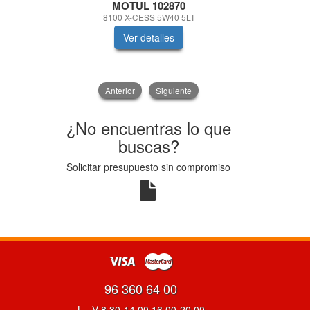
MOTUL 102870
MO
8100 X-CESS 5W40 5LT
8100 X-CLE
Ver detalles
V
Anterior
Siguiente
¿No encuentras lo que
buscas?
Solicitar presupuesto sin compromiso
96 360 64 00
L - V 8.30-14.00 16.00-20.00