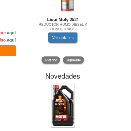
Liqui Moly 2521
TRATAUT
REDUCTOR HUMO DIESEL K
LIMPIADOR F
CONCETRADO
ente
aquí
Ver detalles
V
miso
aquí
Anterior
Siguiente
Novedades